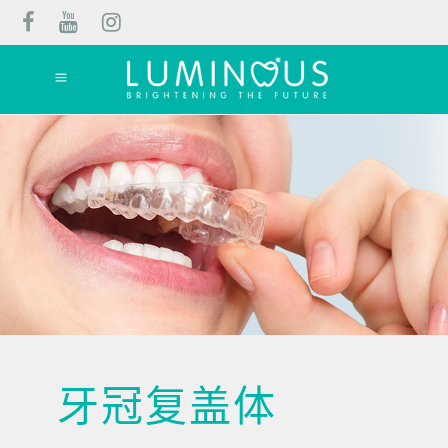
牙冠复盖体