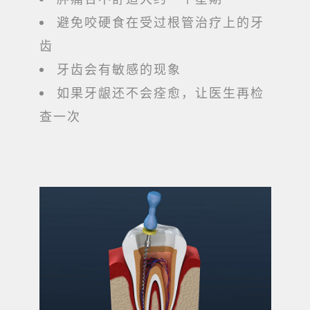
避免咬硬食在受过根管治疗上的牙
齿
牙齿会有敏感的现象
如果牙龈还不会痊愈，让医生再检
查一次